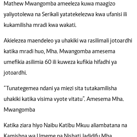
Mathew Mwangomba ameeleza kuwa maagizo
yaliyotolewa na Serikali yatatekelezwa kwa ufanisi ili
kukamilisha mradi kwa wakati.
Akielezea maendeleo ya uhakiki wa rasilimali jotoardhi
katika mradi huo, Mha. Mwangomba amesema
umefikia asilimia 60 ili kuweza kufikia hifadhi ya
jotoardhi.
“Tunategemea ndani ya miezi sita tutakamilisha
uhakiki katika visima vyote vitatu”. Amesema Mha.
Mwangomba
Katika ziara hiyo Naibu Katibu Mkuu aliambatana na
Kamishna wa Umeme na Nishati Jadidifu Mha.