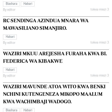
Biashara
Habari
tokea miezi 3
By editor
RC SENDINGA AZINDUA MNARA WA
MAWASILIANO SIMANJIRO.
Habari
tokea miezi 3
By editor
WAZIRI MKUU AREJESHA FURAHA KWA BI.
FEDERICA WA KIBAKWE
Habari
tokea miezi 3
By editor
WAZIRI MAVUNDE ATOA WITO KWA BENKI
NCHINI KUTENGENEZA MIKOPO MAALUM
KWA WACHIMBAJI WADOGO.
Biashara
Habari