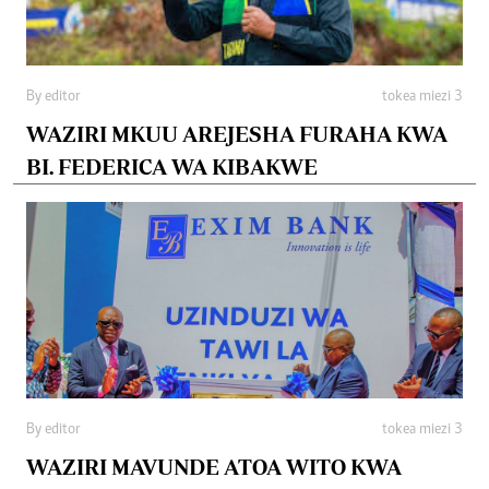
By editor
tokea miezi 3
WAZIRI MKUU AREJESHA FURAHA KWA
BI. FEDERICA WA KIBAKWE
By editor
tokea miezi 3
WAZIRI MAVUNDE ATOA WITO KWA