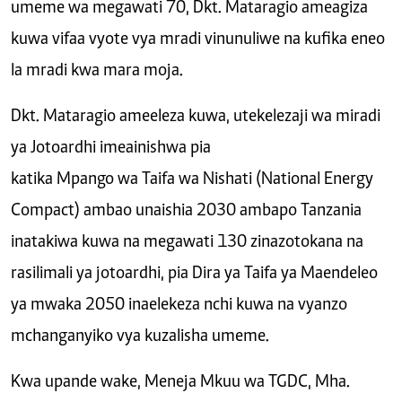
umeme wa megawati 70, Dkt. Mataragio ameagiza
kuwa vifaa vyote vya mradi vinunuliwe na kufika eneo
la mradi kwa mara moja.
Dkt. Mataragio ameeleza kuwa, utekelezaji wa miradi
ya Jotoardhi imeainishwa pia
katika Mpango wa Taifa wa Nishati (National Energy
Compact) ambao unaishia 2030 ambapo Tanzania
inatakiwa kuwa na megawati 130 zinazotokana na
rasilimali ya jotoardhi, pia Dira ya Taifa ya Maendeleo
ya mwaka 2050 inaelekeza nchi kuwa na vyanzo
mchanganyiko vya kuzalisha umeme.
Kwa upande wake, Meneja Mkuu wa TGDC, Mha.