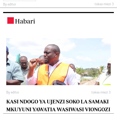
tokea miezi 3
By editor
Habari
.
By editor
tokea miezi 3
KASI NDOGO YA UJENZI SOKO LA SAMAKI
MKUYUNI YAWATIA WASIWASI VIONGOZI