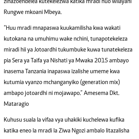
zinazoendelea kutekelezwa katika mradi huo wilayani
Rungwe mkoani Mbeya.
“Huu mradi mnapaswa kuukamilisha kwa wakati
kutokana na umuhimu wake nchini, tunapotekeleza
miradi hii ya Jotoardhi tukumbuke kuwa tunatekeleza
pia Sera ya Taifa ya Nishati ya Mwaka 2015 ambayo
inasema Tanzania inapaswa izalishe umeme kwa
kutumia vyanzo mchanganyiko (generation mix)
ambapo jotoardhi ni mojawapo.” Amesema Dkt.
Mataragio
Kuhusu suala la vifaa vya uhakiki kuchelewa kufika
katika eneo la mradi la Ziwa Ngozi ambalo litazalisha