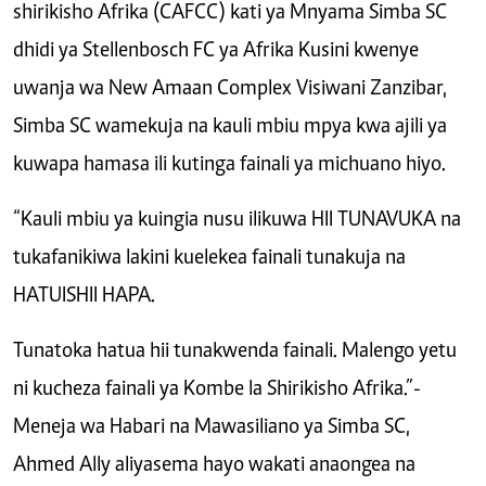
shirikisho Afrika (CAFCC) kati ya Mnyama Simba SC
dhidi ya Stellenbosch FC ya Afrika Kusini kwenye
uwanja wa New Amaan Complex Visiwani Zanzibar,
Simba SC wamekuja na kauli mbiu mpya kwa ajili ya
kuwapa hamasa ili kutinga fainali ya michuano hiyo.
“Kauli mbiu ya kuingia nusu ilikuwa HII TUNAVUKA na
tukafanikiwa lakini kuelekea fainali tunakuja na
HATUISHII HAPA.
Tunatoka hatua hii tunakwenda fainali. Malengo yetu
ni kucheza fainali ya Kombe la Shirikisho Afrika.”-
Meneja wa Habari na Mawasiliano ya Simba SC,
Ahmed Ally aliyasema hayo wakati anaongea na