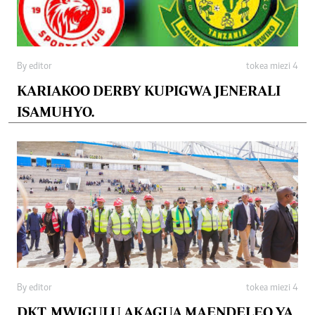
By editor
tokea miezi 4
KARIAKOO DERBY KUPIGWA JENERALI
ISAMUHYO.
By editor
tokea miezi 4
DKT. MWIGULU AKAGUA MAENDELEO YA