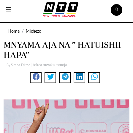
Home
Michezo
MNYAMA AJA NA ” HATUISHII
HAPA”
| tokea mwaka mmoja
By Simba Editor