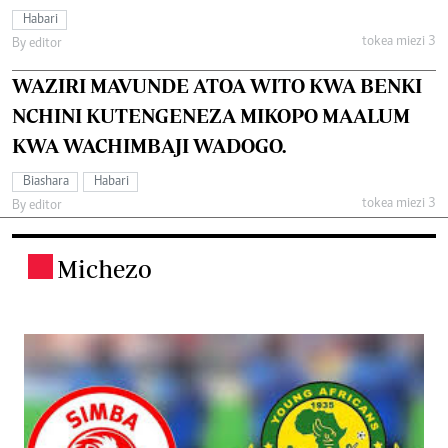
Habari
tokea miezi 3
By editor
WAZIRI MAVUNDE ATOA WITO KWA BENKI
NCHINI KUTENGENEZA MIKOPO MAALUM
KWA WACHIMBAJI WADOGO.
Biashara
Habari
tokea miezi 3
By editor
Michezo
.